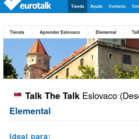
Tienda
Ayuda
Contacto
Com
Tienda
Aprender Eslovaco
Elemental
Tal
Eslovaco
(Desc
Talk The Talk
Elemental
Ideal para: