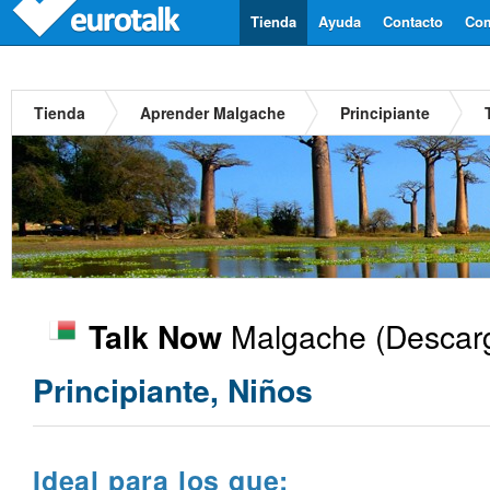
Tienda
Ayuda
Contacto
Com
Tienda
Aprender Malgache
Principiante
Malgache
(Descarg
Talk Now
Principiante, Niños
Ideal para los que: