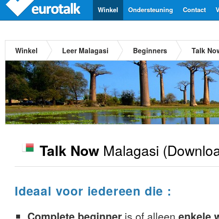
Winkel
Ondersteuning
Contact
V
Winkel
Leer Malagasi
Beginners
Talk No
Malagasi
(Downloa
Talk Now
Ideaal voor iedereen die :
Complete beginner
is of alleen
enkele 