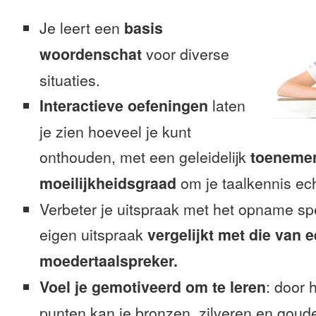
Je leert een
basis
woordenschat
voor diverse
situaties.
Interactieve oefeningen
laten
je zien hoeveel je kunt
onthouden, met een geleidelijk
toeneme
moeilijkheidsgraad
om je taalkennis ech
Verbeter je uitspraak met het opname sp
eigen uitspraak
vergelijkt met die van 
moedertaalspreker.
Voel je gemotiveerd om te leren
: door 
punten kan je bronzen, zilveren en goude