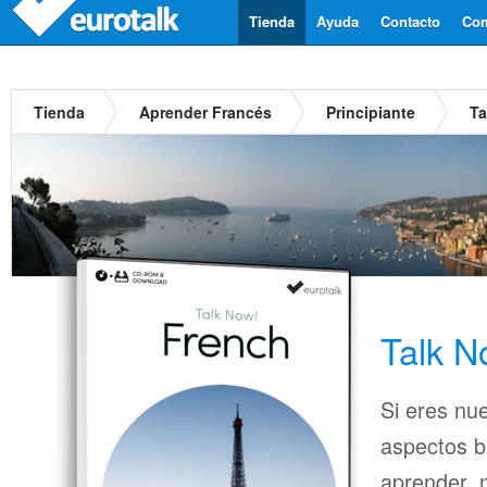
Tienda
Ayuda
Contacto
Com
Tienda
Aprender Francés
Principiante
Ta
Talk N
Si eres nu
aspectos b
aprender, n