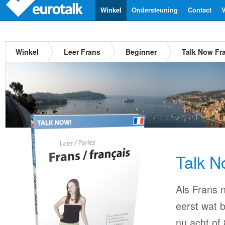
Winkel
Ondersteuning
Contact
V
Winkel
Leer Frans
Beginner
Talk Now Fr
Talk N
Als Frans n
eerst wat b
nu acht of 