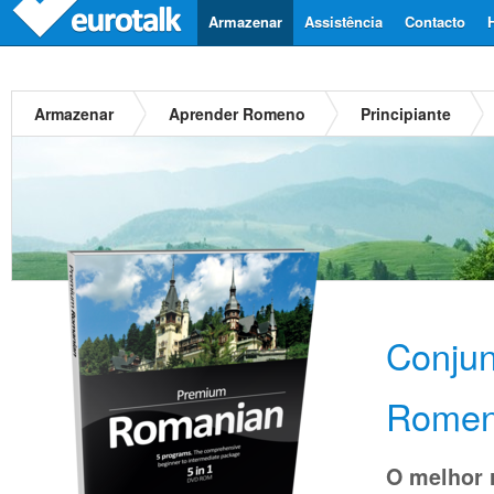
Armazenar
Assistência
Contacto
Armazenar
Aprender Romeno
Principiante
Conju
Rome
O melhor 