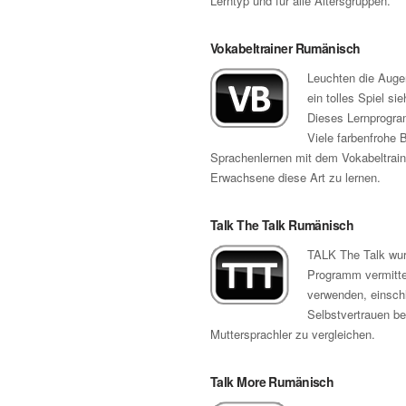
Lerntyp und für alle Altersgruppen.
Vokabeltrainer Rumänisch
Leuchten die Augen
ein tolles Spiel s
Dieses Lernprogram
Viele farbenfrohe 
Sprachenlernen mit dem Vokabeltrain
Erwachsene diese Art zu lernen.
Talk The Talk Rumänisch
TALK The Talk wurd
Programm vermitte
verwenden, einschl
Selbstvertrauen b
Muttersprachler zu vergleichen.
Talk More Rumänisch