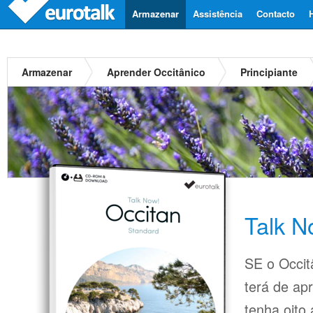
Armazenar
Assistência
Contacto
Armazenar
Aprender Occitânico
Principiante
Talk N
SE o Occit
terá de ap
tenha oito