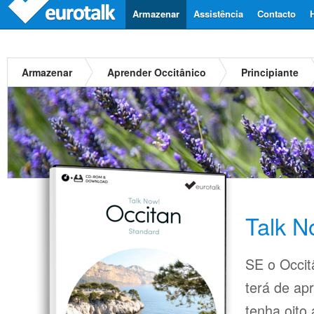
Armazenar
Assistência
Contacto
Armazenar
Aprender Occitânico
Principiante
Talk N
SE o Occit
terá de ap
tenha oito