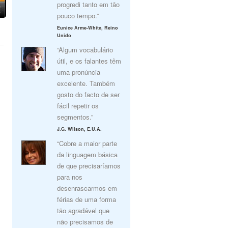
progredi tanto em tão
pouco tempo.”
Eunice Arme-White, Reino
Unido
“Algum vocabulário
útil, e os falantes têm
uma pronúncia
excelente. Também
gosto do facto de ser
fácil repetir os
segmentos.”
J.G. Wilson, E.U.A.
“Cobre a maior parte
da linguagem básica
de que precisaríamos
para nos
desenrascarmos em
férias de uma forma
tão agradável que
não precisamos de