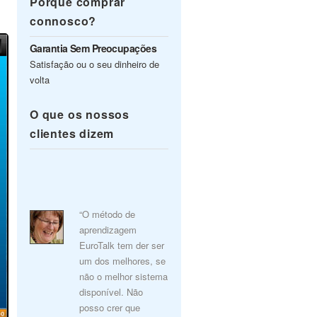
Porquê comprar
connosco?
Garantia Sem Preocupações
Satisfação ou o seu dinheiro de
volta
O que os nossos
clientes dizem
“O método de
aprendizagem
EuroTalk tem der ser
um dos melhores, se
não o melhor sistema
disponível. Não
posso crer que