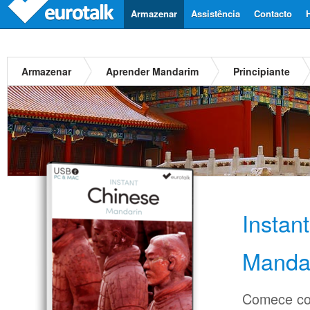
Armazenar
Assistência
Contacto
Armazenar
Aprender Mandarim
Principiante
Instan
Manda
Comece co