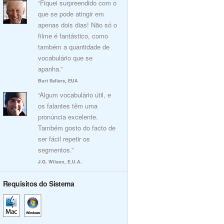
“Fiquei surpreendido com o
que se pode atingir em
apenas dois dias! Não só o
filme é fantástico, como
também a quantidade de
vocabulário que se
apanha.”
Burt Sellers, EUA
“Algum vocabulário útil, e
os falantes têm uma
pronúncia excelente.
Também gosto do facto de
ser fácil repetir os
segmentos.”
J.G. Wilson, E.U.A.
Requisitos do Sistema