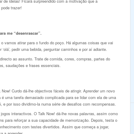
r de ideias! Ficará surpreendido com a motivação que a
 pode trazer!
para me “desenrascar”.
 o vamos atirar para o fundo do poço. Há algumas coisas que vai
r ‘olá’, pedir uma bebida, perguntar caminhos e por aí adiante.
 directo ao assunto. Trate de comida, cores, compras, partes do
es, saudações e frases essenciais.
 Now! Curdo dá-lhe objectivos fáceis de atingir. Aprender um novo
a é uma tarefa demasiado complicada para se lidar com ela de uma
ó, e por isso dividimo-la numa série de desafios com recompensas.
 jogos interactivos. O Talk Now! dá-lhe novas palavras, assim como
ns para reforçar a sua capacidade de memorização. Depois, testa o
onhecimento com testes divertidos. Assim que começa a jogar,
a a aprender.