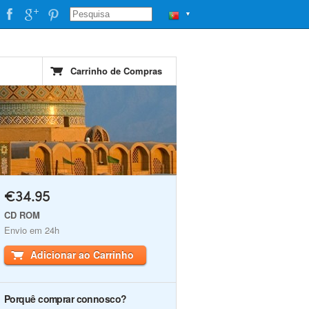
▼
Carrinho de Compras
€34.95
CD ROM
Envio em 24h
Adicionar ao Carrinho
Porquê comprar connosco?