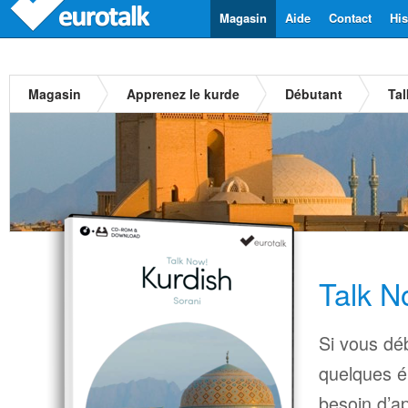
Magasin
Aide
Contact
His
Magasin
Apprenez le kurde
Débutant
Tal
Talk N
Si vous déb
quelques é
besoin d’a