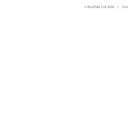
© EuroTalk Ltd 2026
|
Con