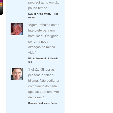
progredi tanto em tão
pouco tempo.”
Eunice Arme-White, Reino
Unido
“Agora trabalho como
intérprete para um
hotel local. Obrigado
por uma nova
direcção na minha
vida.”
Bill Aulsebrook, África do
Sul
“Foi tão útil ver as
pessoas a falar o
idioma. Não podia ter
compreendido nada
apenas com um livro
de frases.”
Reuben Feldmann, Suíça