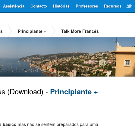
Assistência
Contacto
Histórias
Professores
Recursos
ês
Principiante +
Talk More Francês
ês
(Download) -
Principiante +
s básico
mas não se sentem preparados para uma