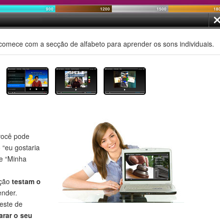
comece com a secção de alfabeto para aprender os sons individuais.
ocê pode
o “eu gostaria
 e “Minha
eção
testam o
nder.
este de
rar o seu