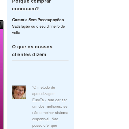
Porquê comprar
connosco?
Garantia Sem Preocupações
Satisfação ou o seu dinheiro de
volta
O que os nossos
clientes dizem
“O método de
aprendizagem
EuroTalk tem der ser
um dos melhores, se
não o melhor sistema
disponível. Não
posso crer que