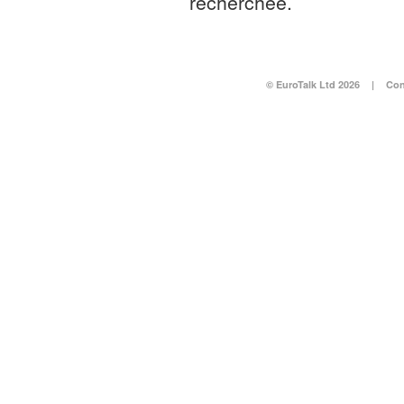
recherchée.
© EuroTalk Ltd 2026
|
Con