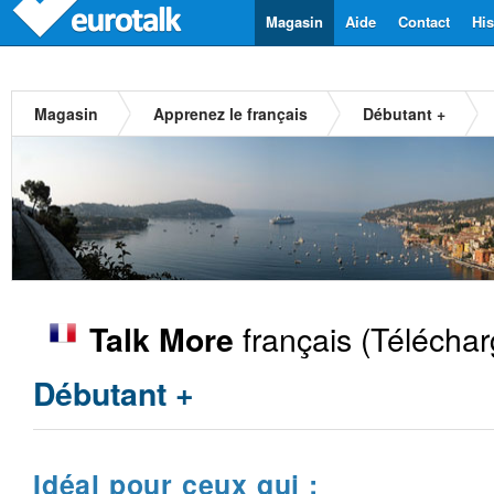
Magasin
Aide
Contact
His
Magasin
Apprenez le français
Débutant +
français
(Téléchar
Talk More
Débutant +
Idéal pour ceux qui :