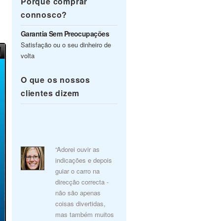
Porquê comprar
connosco?
Garantia Sem Preocupações
Satisfação ou o seu dinheiro de
volta
O que os nossos
clientes dizem
“Adorei ouvir as
indicações e depois
guiar o carro na
direcção correcta -
não são apenas
coisas divertidas,
mas também muitos