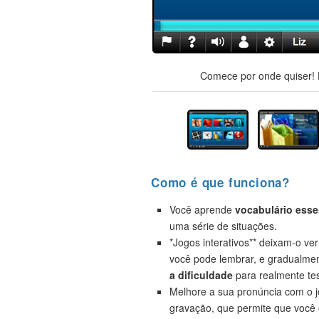
Comece por onde quiser! H
Como é que funciona?
Você aprende
vocabulário esse
uma série de situações.
*Jogos interativos** deixam-o ve
você pode lembrar, e gradualme
a dificuldade
para realmente tes
Melhore a sua pronúncia com o 
gravação, que permite que você