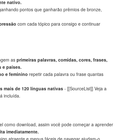
te nativo.
anhando pontos que ganharão prêmios de bronze,
mpressão
com cada tópico para consigo e continuar
angem as
primeiras palavras, comidas, cores, frases,
 e países.
no e feminino
repetir cada palavra ou frase quantas
 mais de 120 línguas nativas
- [[SourceList]] Veja a
á incluída.
el como download, assim você pode começar a aprender
ita imediatamente.
ign atraente e menus fáceis de navegar ajudam-o