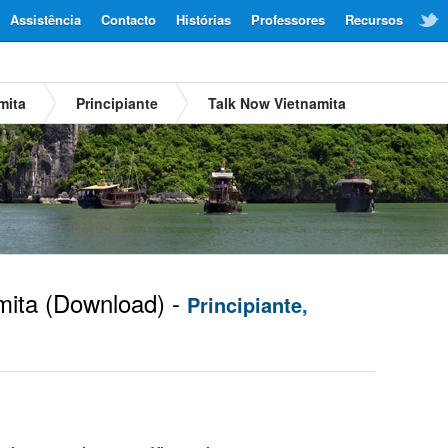
Assistência
Contacto
Histórias
Professores
Recursos
mita
Principiante
Talk Now Vietnamita
mita
(Download) -
Principiante,