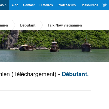
asin
Aide
Contact
Histoires
Professeurs
Ressources
amien
Débutant
Talk Now vietnamien
mien
(Téléchargement) -
Débutant,