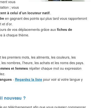
ement vous
iation ; vous
ent à celui d’un locuteur natif
.
dre
en gagnant des points qui plus tard vous rapporteront
 et d’or.
cours de vos déplacements grâce aux
fiches de
s à chaque thème.
 les premiers mots, les aliments, les couleurs, les
, les nombres, l’heure, les achats et les noms des pays.
hommes et femmes
répéter chaque mot ou expression
tez.
langues
-
Regardez la liste
pour voir si votre langue y
il nouveau ?
le en téléchargement afin que vous puissiez commencer