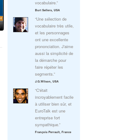
vocabulaire.”
Burt Sellers, USA
“Une sélection de
vocabulaire très utile,
et les personnages
ont une excellente
prononciation. J'aime
aussi la simplicité de
la démarche pour
faire répéter les
segments.”
J.G.Wilson, USA
“C'était
incroyablement facile
à utiliser bien sûr, et
EuroTalk est une
entreprise fort
sympathique.”
François Perrault, France