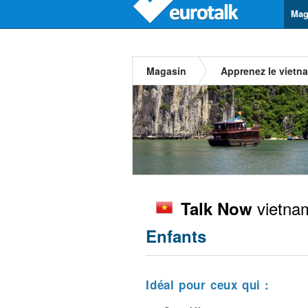
Mag
Magasin
Apprenez le vietn
vietna
Talk Now
Enfants
Idéal pour ceux qui :