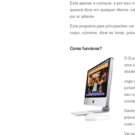
Está apenas a começar, e por isso n
quererá dizer em qualquer idioma: vai
por aí adiante.
Este programa para principiantes vai
corpo, números, dizer as horas, país
Como funciona?
O Euro
uma t
divid
Joga j
junta
seu c
começ
Ganha
prémio
suas 
Vai ou