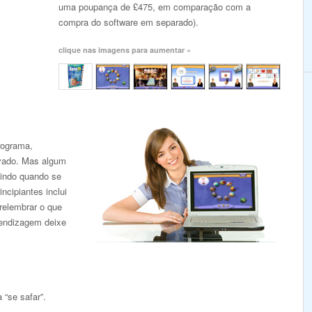
uma poupança de £475, em comparação com a
compra do software em separado).
clique nas imagens para aumentar »
rograma,
ivado. Mas algum
indo quando se
ncipiantes inclui
 relembrar o que
rendizagem deixe
 “se safar”.