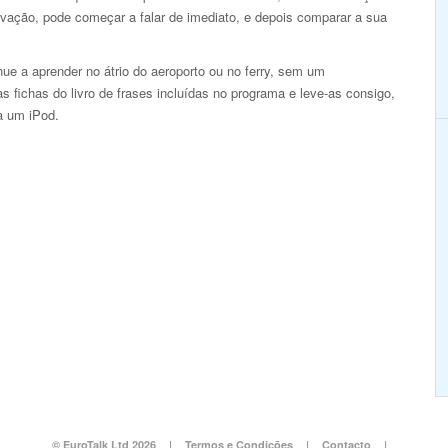
avação, pode começar a falar de imediato, e depois comparar a sua
e a aprender no átrio do aeroporto ou no ferry, sem um
fichas do livro de frases incluídas no programa e leve-as consigo,
a um iPod.
© EuroTalk Ltd 2026
|
Termos e Condições
|
Contacto
|