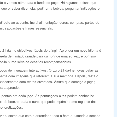
ão o vamos atirar para o fundo do poço. Há algumas coisas que
 querer saber dizer ‘olá’, pedir uma bebida, perguntar indicações e
 directo ao assunto. Inclui alimentação, cores, compras, partes do
es, saudações e frases essenciais.
 21 dá-lhe objectivos fáceis de atingir. Aprender um novo idioma é
arefa demasiado grande para cumprir de uma só vez, e por isso
imo-la numa série de desafios recompensadores.
ogos de linguagem interactivos. O Euro 21 dá-lhe novas palavras,
mente com imagens que reforçam a sua memória. Depois, testa o
onhecimento com testes divertidos. Assim que começa a jogar,
a a aprender.
 pontos em cada jogo. As pontuações altas podem ganhar-lhe
s de bronze, prata e ouro, que pode imprimir como registos das
concretizações.
vir o idioma que está a aprender a toda a hora e, usando a secção