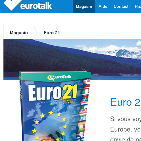
Magasin
Aide
Contact
His
Magasin
Euro 21
Euro 2
Si vous vo
Europe, vo
envie de p