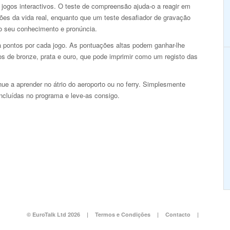
jogos interactivos. O teste de compreensão ajuda-o a reagir em
ões da vida real, enquanto que um teste desafiador de gravação
 o seu conhecimento e pronúncia.
 pontos por cada jogo. As pontuações altas podem ganhar-lhe
os de bronze, prata e ouro, que pode imprimir como um registo das
e a aprender no átrio do aeroporto ou no ferry. Simplesmente
incluídas no programa e leve-as consigo.
© EuroTalk Ltd 2026
|
Termos e Condições
|
Contacto
|