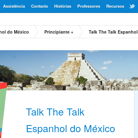
Assistência
Contacto
Histórias
Professores
Recursos
hol do México
Principiante +
Talk The Talk Espanho
Talk The Talk
Espanhol do México