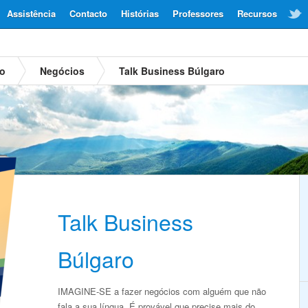
Assistência
Contacto
Histórias
Professores
Recursos
ro
Negócios
Talk Business Búlgaro
Talk Business
Búlgaro
IMAGINE-SE a fazer negócios com alguém que não
fala a sua língua. É provável que precise mais do