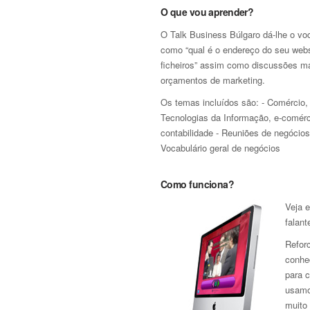
O que vou aprender?
O Talk Business Búlgaro dá-lhe o voca
como “qual é o endereço do seu webs
ficheiros” assim como discussões ma
orçamentos de marketing.
Os temas incluídos são: - Comércio, 
Tecnologias da Informação, e-comérc
contabilidade - Reuniões de negócios
Vocabulário geral de negócios
Como funciona?
Veja e
falant
Refor
conhe
para 
usamo
muito 