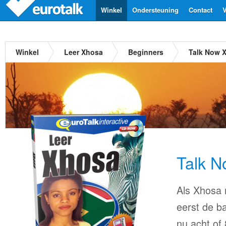
Winkel
Ondersteuning
Contact
V
Winkel
Leer Xhosa
Beginners
Talk Now 
Talk 
Als Xhosa n
eerst de ba
nu acht of 