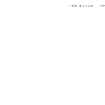
© EuroTalk Ltd 2026
|
Con