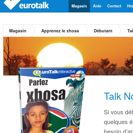
Magasin
Aide
Contact
His
Magasin
Apprenez le xhosa
Débutant
Ta
Talk N
Si vous déb
quelques é
besoin d’a