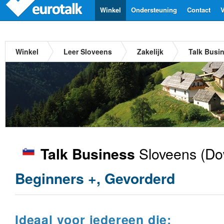
Winkel
Ondersteuning
Contact
V
Winkel
Leer Sloveens
Zakelijk
Talk Busi
Sloveens
(Do
Talk Business
Beginners +, Gevorderd
Ideaal voor iedereen die: