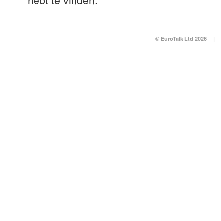
hebt te vinden.
© EuroTalk Ltd 2026
|