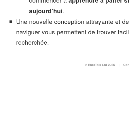
commencer à
apprendre à parler s
aujourd’hui
.
Une nouvelle conception attrayante et d
naviguer vous permettent de trouver faci
recherchée.
© EuroTalk Ltd 2026
|
Con