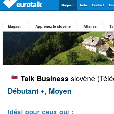
Magasin
Aide
Contact
His
Magasin
Apprenez le slovène
Affaires
Ta
slovène
(Télé
Talk Business
Débutant +, Moyen
Idéal pour ceux qui :