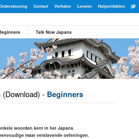
Ondersteuning
Contact
Verhalen
Leraren
Hulpmiddelen
Beginners
Talk Now Japans
s
(Download) -
Beginners
enkele woorden kent in het Japans
.
eenvoudige maar verslavende oefeningen.