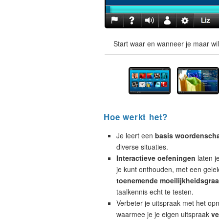
Start waar en wanneer je maar wil
Hoe werkt het?
Je leert een
basis woordensch
diverse situaties.
Interactieve oefeningen
laten j
je kunt onthouden, met een geleid
toenemende moeilijkheidsgra
taalkennis echt te testen.
Verbeter je uitspraak met het op
waarmee je je eigen uitspraak
ve