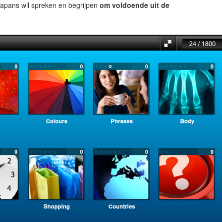
apans wil spreken en begrijpen
om voldoende uit de