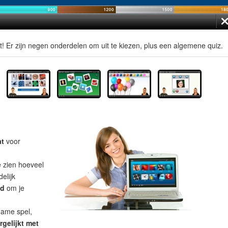
t! Er zijn negen onderdelen om uit te kiezen, plus een algemene quiz.
at
voor
e zien hoeveel
elijk
ad
om je
name spel,
rgelijkt met