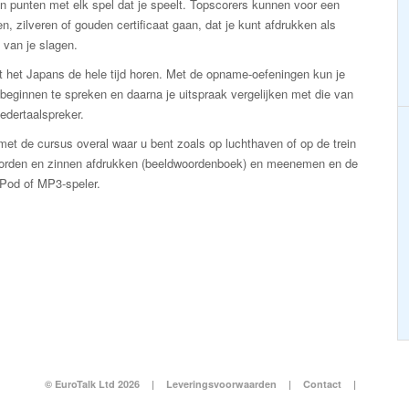
n punten met elk spel dat je speelt. Topscorers kunnen voor een
n, zilveren of gouden certificaat gaan, dat je kunt afdrukken als
 van je slagen.
t het Japans de hele tijd horen. Met de opname-oefeningen kun je
 beginnen te spreken en daarna je uitspraak vergelijken met die van
edertaalspreker.
et de cursus overal waar u bent zoals op luchthaven of op de trein
oorden en zinnen afdrukken (beeldwoordenboek) en meenemen en de
iPod of MP3-speler.
© EuroTalk Ltd 2026
|
Leveringsvoorwaarden
|
Contact
|