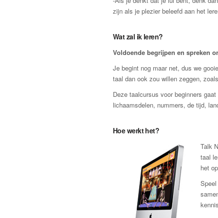
-Als je denkt dat je lui bent, denk d
zijn als je plezier beleefd aan het lere
Wat zal ik leren?
Voldoende begrijpen en spreken om 
Je begint nog maar net, dus we gooien
taal dan ook zou willen zeggen, zoals
Deze taalcursus voor beginners gaat r
lichaamsdelen, nummers, de tijd, lan
Hoe werkt het?
Talk N
taal l
het op
Speel 
samen
kennis