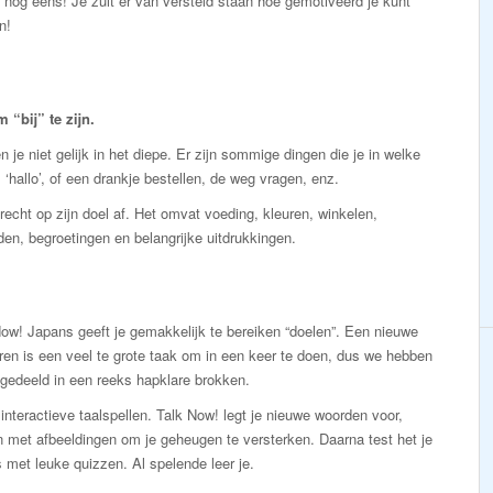
an nog eens! Je zult er van versteld staan hoe gemotiveerd je kunt
n!
“bij” te zijn.
 je niet gelijk in het diepe. Er zijn sommige dingen die je in welke
 ‘hallo’, of een drankje bestellen, de weg vragen, enz.
echt op zijn doel af. Het omvat voeding, kleuren, winkelen,
den, begroetingen en belangrijke uitdrukkingen.
ow! Japans geeft je gemakkelijk te bereiken “doelen”. Een nieuwe
eren is een veel te grote taak om in een keer te doen, dus we hebben
gedeeld in een reeks hapklare brokken.
interactieve taalspellen. Talk Now! legt je nieuwe woorden voor,
 met afbeeldingen om je geheugen te versterken. Daarna test het je
 met leuke quizzen. Al spelende leer je.