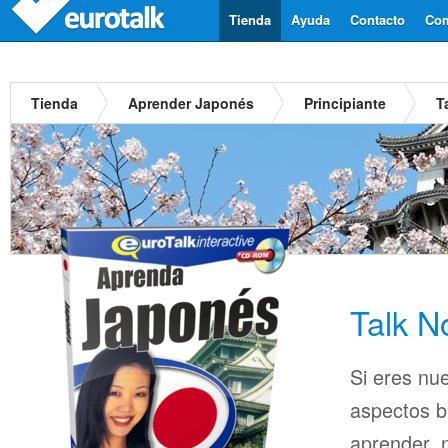
Tienda
Ayuda
Contacto
Com
Tienda
Aprender Japonés
Principiante
T
Talk 
Si eres nu
aspectos b
aprender, n