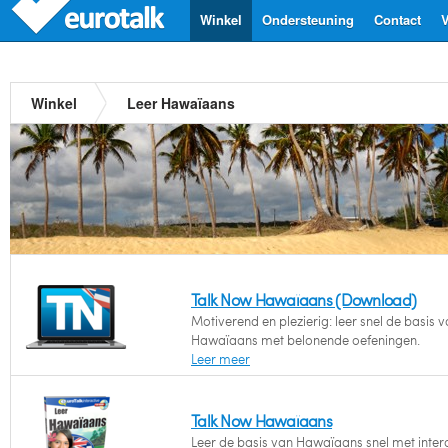
Winkel
Ondersteuning
Contact
V
Winkel
Leer Hawaïaans
Talk Now Hawaïaans (Download)
Motiverend en plezierig: leer snel de basis v
Hawaïaans met belonende oefeningen.
Leer meer
Talk Now Hawaïaans
Leer de basis van Hawaïaans snel met inter