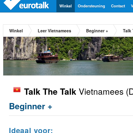
Winkel
Ondersteuning
Contact
V
Winkel
Leer Vietnamees
Beginner +
Talk
Vietnamees
(D
Talk The Talk
Beginner +
Ideaal voor: