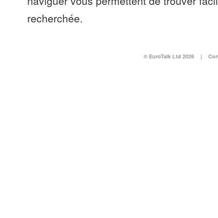
naviguer vous permettent de trouver faci
recherchée.
© EuroTalk Ltd 2026
|
Con