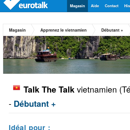
Magasin
Aide
Contact
His
Magasin
Apprenez le vietnamien
Débutant +
vietnamien
(Té
Talk The Talk
-
Débutant +
Idéal pour :