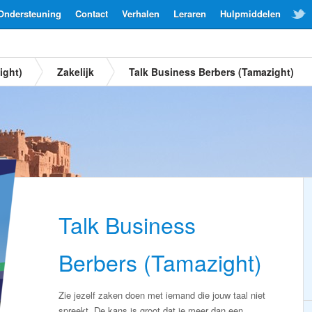
Ondersteuning
Contact
Verhalen
Leraren
Hulpmiddelen
ight)
Zakelijk
Talk Business Berbers (Tamazight)
Talk Business
Berbers (Tamazight)
Zie jezelf zaken doen met iemand die jouw taal niet
spreekt. De kans is groot dat je meer dan een