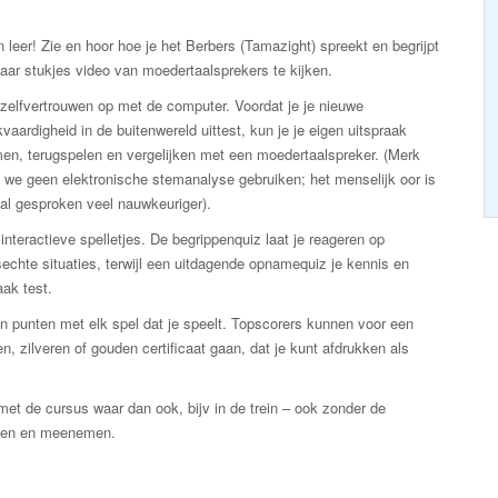
n leer! Zie en hoor hoe je het Berbers (Tamazight) spreekt en begrijpt
aar stukjes video van moedertaalsprekers te kijken.
zelfvertrouwen op met de computer. Voordat je je nieuwe
vaardigheid in de buitenwereld uittest, kun je je eigen uitspraak
en, terugspelen en vergelijken met een moedertaalspreker. (Merk
 we geen elektronische stemanalyse gebruiken; het menselijk oor is
al gesproken veel nauwkeuriger).
interactieve spelletjes. De begrippenquiz laat je reageren op
echte situaties, terwijl een uitdagende opnamequiz je kennis en
aak test.
n punten met elk spel dat je speelt. Topscorers kunnen voor een
n, zilveren of gouden certificaat gaan, dat je kunt afdrukken als
et de cursus waar dan ook, bijv in de trein – ook zonder de
kken en meenemen.