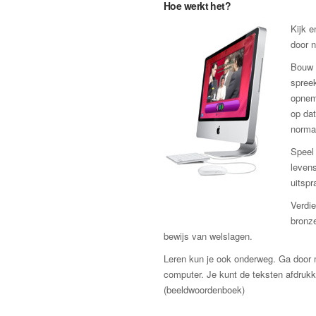
Hoe werkt het?
Kijk e
door n
Bouw 
spreek
opnem
op dat
norma
Speel 
levens
uitspr
Verdie
bronze
bewijs van welslagen.
Leren kun je ook onderweg. Ga door m
computer. Je kunt de teksten afdru
(beeldwoordenboek)