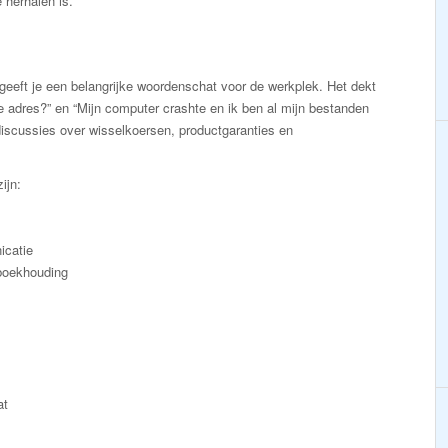
 herhalen is.
eeft je een belangrijke woordenschat voor de werkplek. Het dekt
e adres?” en “Mijn computer crashte en ik ben al mijn bestanden
iscussies over wisselkoersen, productgaranties en
ijn:
icatie
 boekhouding
at