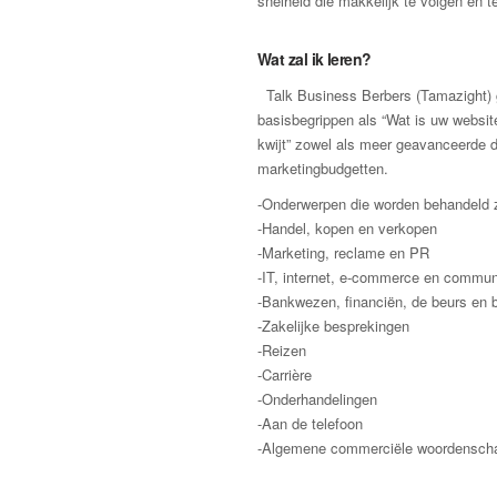
snelheid die makkelijk te volgen en te
Wat zal ik leren?
Talk Business Berbers (Tamazight) g
basisbegrippen als “Wat is uw websit
kwijt” zowel als meer geavanceerde d
marketingbudgetten.
-Onderwerpen die worden behandeld z
-Handel, kopen en verkopen
-Marketing, reclame en PR
-IT, internet, e-commerce en commun
-Bankwezen, financiën, de beurs en
-Zakelijke besprekingen
-Reizen
-Carrière
-Onderhandelingen
-Aan de telefoon
-Algemene commerciële woordensch