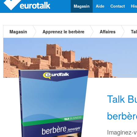
Magasin
Aide
Contact
His
Magasin
Apprenez le berbère
Affaires
Ta
Talk B
berbèr
Imaginez-v