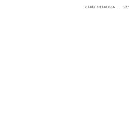
© EuroTalk Ltd 2026
|
Con