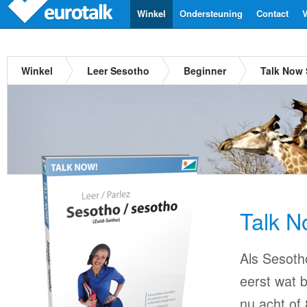
Winkel
Ondersteuning
Contact
V
Winkel
Leer Sesotho
Beginner
Talk Now
Talk N
Als Sesotho
eerst wat b
nu acht of 