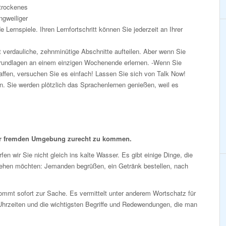
 trockenes
gweiliger
Lernspiele. Ihren Lernfortschritt können Sie jederzeit an Ihrer
 verdauliche, zehnminütige Abschnitte aufteilen. Aber wenn Sie
Grundlagen an einem einzigen Wochenende erlernen. -Wenn Sie
affen, versuchen Sie es einfach! Lassen Sie sich von Talk Now!
. Sie werden plötzlich das Sprachenlernen genießen, weil es
er fremden Umgebung zurecht zu kommen.
fen wir Sie nicht gleich ins kalte Wasser. Es gibt einige Dinge, die
tehen möchten: Jemanden begrüßen, ein Getränk bestellen, nach
mmt sofort zur Sache. Es vermittelt unter anderem Wortschatz für
Uhrzeiten und die wichtigsten Begriffe und Redewendungen, die man