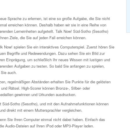
eue Sprache zu erlernen, ist eine so große Aufgabe, die Sie nicht
nmal erreichen können. Deshalb haben wir sie in eine Reihe von
erenden Lerneinheiten aufgeteilt. Talk Now! Süd-Sotho (Sesotho)
Ihnen Ziele, die Sie auf jeden Fall erreichen können.
lk Now! spielen Sie ein interaktives Computerspiel. Zuerst hören Sie
euen Begriffe und Redewendungen. Dazu sehen Sie ein Bild zur
ren Einprägung, um schließlich Ihr neues Wissen mit lustigen und
ierenden Aufgaben zu testen. So bald Sie anfangen zu spielen,
 Sie auch.
zen, regelmäßigen Abständen erhalten Sie Punkte für die gelösten
 und Rätsel. High-Scorer können Bronze-, Silber- oder
edaillen gewinnen und Urkunden ausdrucken.
eit Süd-Sotho (Sesotho), und mit den Aufnahmefunktionen können
nd direkt mit einem Muttersprachler vergleichen.
enn Sie Ihren Computer einmal nicht dabei haben. Einfach das
ie Audio-Dateien auf Ihren iPod oder MP3-Player laden.