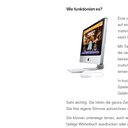
Wie funktioniert es?
Eine n
auf ei
motivi
setzt 
Mit Ta
die n
besse
motiv
lernen
In kur
Spiele
Goldm
Sehr wichtig: Sie hören die ganze Z
Sie Ihre eigene Stimme aufzeichnen u
Sie können unterwegs lernen, auch w
farbige Wörterbuch ausdrucken oder d