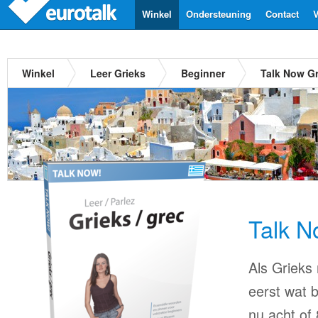
Winkel
Ondersteuning
Contact
V
Winkel
Leer Grieks
Beginner
Talk Now Gr
Talk N
Als Grieks 
eerst wat b
nu acht of 