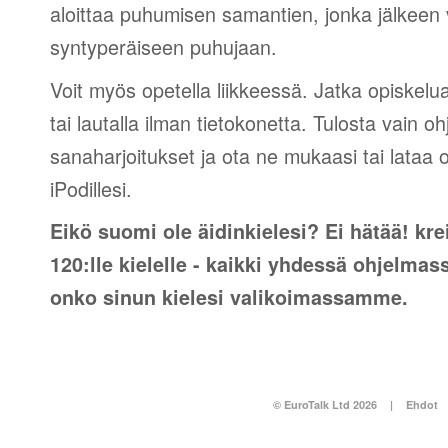
aloittaa puhumisen samantien, jonka jälkeen v
syntyperäiseen puhujaan.
Voit myös opetella liikkeessä. Jatka opiskelu
tai lautalla ilman tietokonetta. Tulosta vain o
sanaharjoitukset ja ota ne mukaasi tai lataa 
iPodillesi.
Eikö suomi ole äidinkielesi? Ei hätää! kre
120:lle kielelle - kaikki yhdessä ohjelmas
onko sinun kielesi valikoimassamme.
© EuroTalk Ltd 2026
|
Ehdot