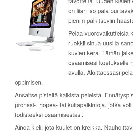
tavotteita. Uuden kielen
on liian iso pala purtava
pieniin palkitseviin haaste
Pelaa vuorovaikutteisia k
ruokkii sinua uusilla sano
kuvien kera. Tämän jälk
osaamisesi koetukselle h
avulla. Aloittaessasi pel
oppimisen.
Ansaitse pisteitä kaikista peleistä. Ennätyspis
pronssi-, hopea- tai kultapalkintoja, jotka voi
todisteeksi osaamisestasi.
Ainoa kieli, jota kuulet on kreikka. Nauhoittav