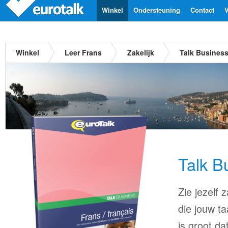
Winkel
Ondersteuning
Contact
V
Winkel
Leer Frans
Zakelijk
Talk Busines
Talk B
Zie jezelf
die jouw ta
is groot d