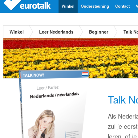
Winkel
Ondersteuning
Contact
V
Winkel
Leer Nederlands
Beginner
Talk N
Talk N
Als Nederla
zul je eers
leren, of j