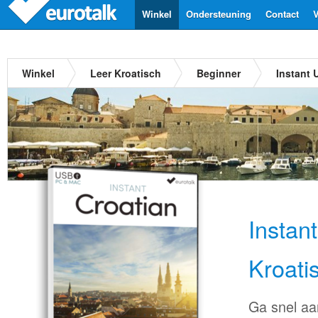
Winkel
Ondersteuning
Contact
V
Winkel
Leer Kroatisch
Beginner
Instant 
Instan
Kroati
Ga snel aa