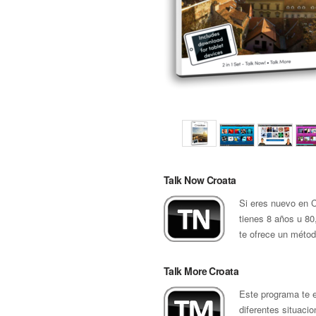
Talk Now Croata
Si eres nuevo en C
tienes 8 años u 80
te ofrece un métod
Talk More Croata
Este programa te 
diferentes situaci