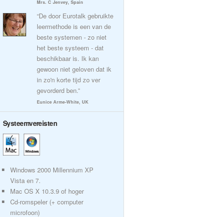
Mrs. C Jenvey, Spain
“De door Eurotalk gebruikte
leermethode is een van de
beste systemen - zo niet
het beste systeem - dat
beschikbaar is. Ik kan
gewoon niet geloven dat ik
in zo'n korte tijd zo ver
gevorderd ben.”
Eunice Arme-White, UK
Systeemvereisten
Windows 2000 Millennium XP
Vista en 7.
Mac OS X 10.3.9 of hoger
Cd-romspeler (+ computer
microfoon)