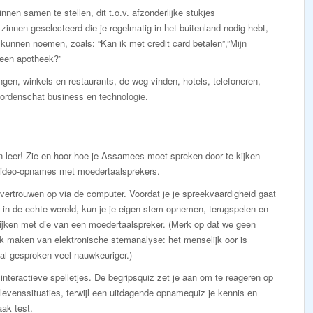
nnen samen te stellen, dit t.o.v. afzonderlijke stukjes
nnen geselecteerd die je regelmatig in het buitenland nodig hebt,
u kunnen noemen, zoals: “Kan ik met credit card betalen”,”Mijn
 een apotheek?”
en, winkels en restaurants, de weg vinden, hotels, telefoneren,
woordenschat business en technologie.
n leer! Zie en hoor hoe je Assamees moet spreken door te kijken
video-opnames met moedertaalsprekers.
ertrouwen op via de computer. Voordat je je spreekvaardigheid gaat
 in de echte wereld, kun je je eigen stem opnemen, terugspelen en
ijken met die van een moedertaalspreker. (Merk op dat we geen
k maken van elektronische stemanalyse: het menselijk oor is
al gesproken veel nauwkeuriger.)
interactieve spelletjes. De begripsquiz zet je aan om te reageren op
levenssituaties, terwijl een uitdagende opnamequiz je kennis en
aak test.