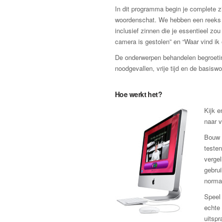
In dit programma begin je complete zi
woordenschat. We hebben een reeks zi
inclusief zinnen die je essentieel zo
camera is gestolen” en “Waar vind ik
De onderwerpen behandelen begroeting
noodgevallen, vrije tijd en de basis
Hoe werkt het?
Kijk e
naar 
Bouw v
testen
vergel
gebrui
norma
Speel 
echte 
uitspr