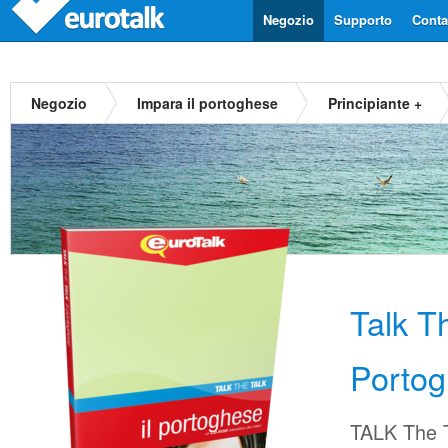
Negozio
Supporto
Contat
Negozio
Impara il portoghese
Principiante +
Talk T
Porto
TALK The T