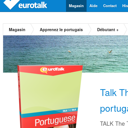
Magasin
Aide
Contact
His
Magasin
Apprenez le portugais
Débutant +
Talk T
portug
TALK The T