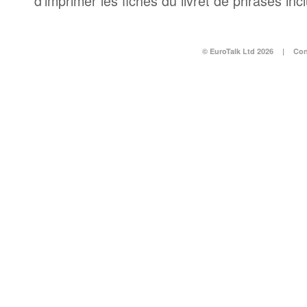
d’imprimer les fiches du livret de phrases in
© EuroTalk Ltd 2026
|
Con