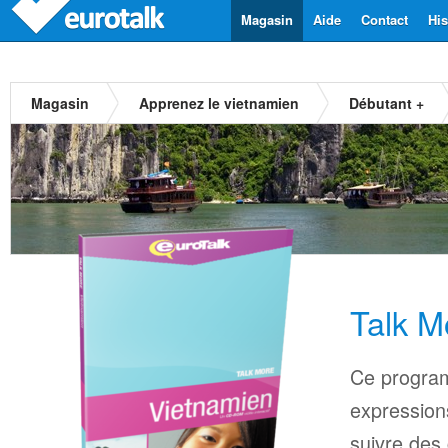
Magasin
Aide
Contact
His
Magasin
Apprenez le vietnamien
Débutant +
Talk M
Ce progra
expressions
suivre des