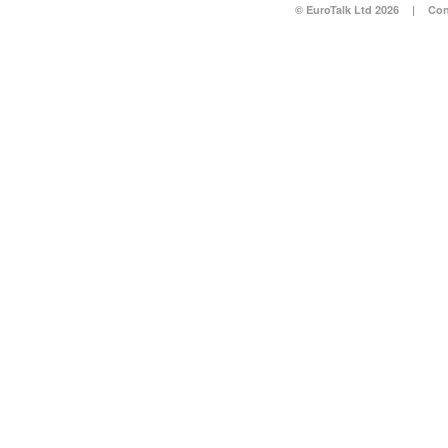
© EuroTalk Ltd 2026
|
Con