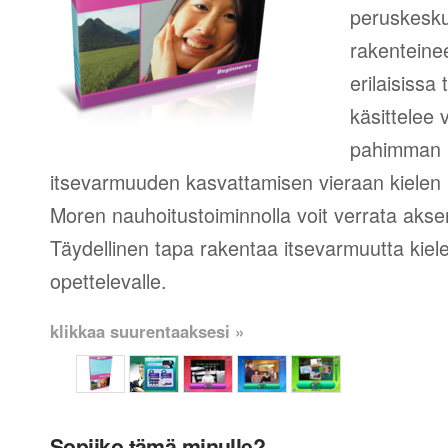
peruskesku
rakenteinee
erilaisissa
käsittelee 
pahimman 
itsevarmuuden kasvattamisen vieraan kielen 
Moren nauhoitustoiminnolla voit verrata aksent
Täydellinen tapa rakentaa itsevarmuutta kie
opettelevalle.
klikkaa suurentaaksesi »
Sopiiko tämä minulle?