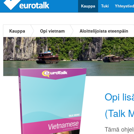
Kauppa
Tuki
Yhteystie
Kauppa
Opi vietnam
Aloittelijoista eteenpäin
Opi li
(Talk 
Tämä ohjel