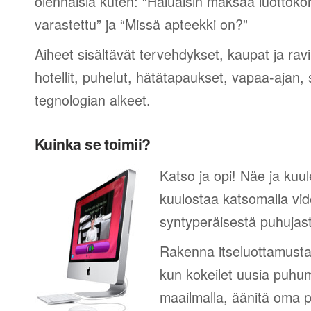
olennaisia kuten: “Haluaisin maksaa luottokor
varastettu” ja “Missä apteekki on?”
Aiheet sisältävät tervehdykset, kaupat ja rav
hotellit, puhelut, hätätapaukset, vapaa-ajan, 
tegnologian alkeet.
Kuinka se toimii?
Katso ja opi! Näe ja kuul
kuulostaa katsomalla vid
syntyperäisestä puhujas
Rakenna itseluottamusta
kun kokeilet uusia puhum
maailmalla, äänitä oma p