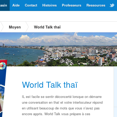
asin
Aide
Contact
Histoires
Professeurs
Ressources
Moyen
World Talk thaï
World Talk thaï
IL est facile se sentir déconcerté lorsque on démarre
une conversation en thaï et votre interlocuteur répond
en utilisant beaucoup de mots que vous n’avez pas
encore appris. World Talk vous prépare à ces