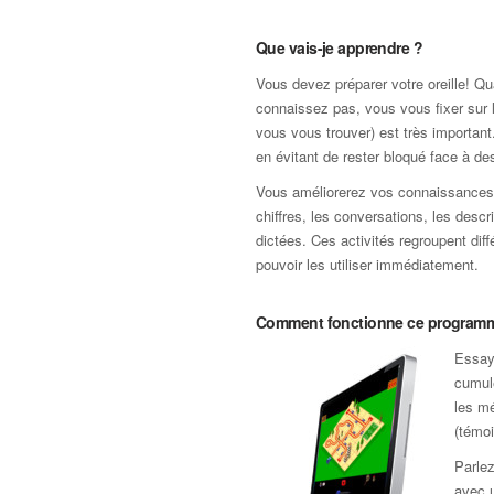
Que vais-je apprendre ?
Vous devez préparer votre oreille! 
connaissez pas, vous vous fixer sur lu
vous vous trouver) est très important
en évitant de rester bloqué face à 
Vous améliorerez vos connaissances pr
chiffres, les conversations, les descr
dictées. Ces activités regroupent dif
pouvoir les utiliser immédiatement.
Comment fonctionne ce program
Essaye
cumule
les mé
(témoi
Parlez
avec u