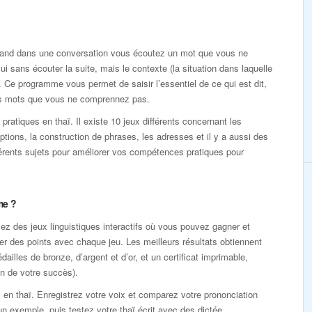
Quand dans une conversation vous écoutez un mot que vous ne
i sans écouter la suite, mais le contexte (la situation dans laquelle
. Ce programme vous permet de saisir l’essentiel de ce qui est dit,
des mots que vous ne comprennez pas.
atiques en thaï. Il existe 10 jeux différents concernant les
iptions, la construction de phrases, les adresses et il y a aussi des
férents sujets pour améliorer vos compétences pratiques pour
me ?
z des jeux linguistiques interactifs où vous pouvez gagner et
r des points avec chaque jeu. Les meilleurs résultats obtiennent
dailles de bronze, d’argent et d’or, et un certificat imprimable,
n de votre succès).
 en thaï. Enregistrez votre voix et comparez votre prononciation
n exemple, puis testez votre thaï écrit avec des dictée.