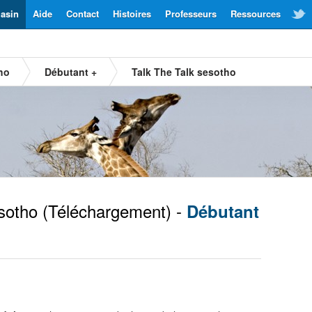
asin
Aide
Contact
Histoires
Professeurs
Ressources
ho
Débutant +
Talk The Talk sesotho
sotho
(Téléchargement) -
Débutant