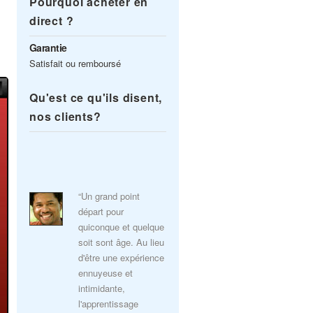
Pourquoi acheter en
direct ?
Garantie
Satisfait ou remboursé
Qu'est ce qu'ils disent,
nos clients?
“Un grand point
départ pour
quiconque et quelque
soit sont âge. Au lieu
d'être une expérience
ennuyeuse et
intimidante,
l'apprentissage