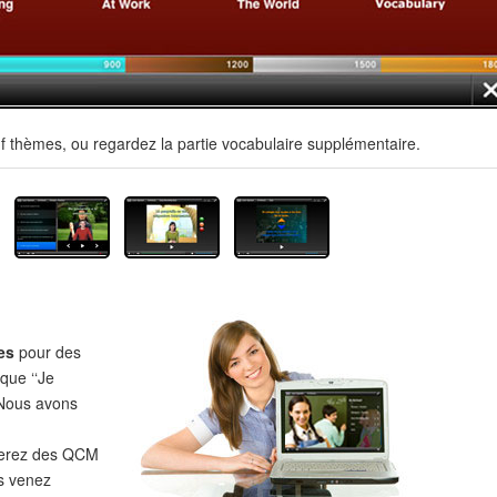
f thèmes, ou regardez la partie vocabulaire supplémentaire.
es
pour des
 que ‘‘Je
‘‘Nous avons
verez des QCM
s venez