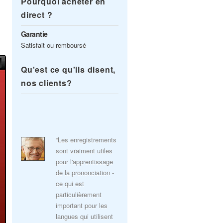
Pourquoi acheter en
direct ?
Garantie
Satisfait ou remboursé
Qu'est ce qu'ils disent,
nos clients?
“Les enregistrements
sont vraiment utiles
pour l'apprentissage
de la prononciation -
ce qui est
particulièrement
important pour les
langues qui utilisent