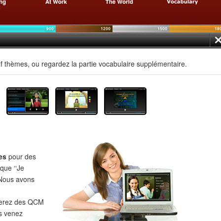
f thèmes, ou regardez la partie vocabulaire supplémentaire.
es
pour des
 que ‘‘Je
‘‘Nous avons
verez des QCM
s venez