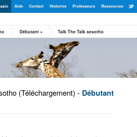
asin
Aide
Contact
Histoires
Professeurs
Ressources
ho
Débutant +
Talk The Talk sesotho
sotho
(Téléchargement) -
Débutant