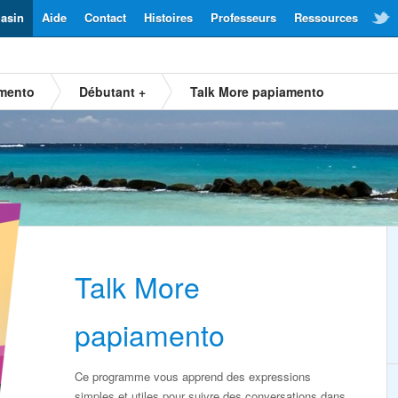
asin
Aide
Contact
Histoires
Professeurs
Ressources
amento
Débutant +
Talk More papiamento
Talk More
papiamento
Ce programme vous apprend des expressions
simples et utiles pour suivre des conversations dans