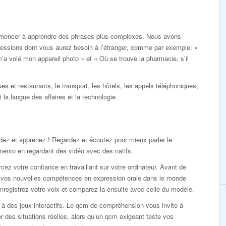
mencer à apprendre des phrases plus complexes. Nous avons
ressions dont vous aurez besoin à l’étranger, comme par exemple: «
’a volé mon appareil photo » et « Où se trouve la pharmacie, s’il
ues et restaurants, le transport, les hôtels, les appels téléphoniques,
i la langue des affaires et la technologie.
ez et apprenez ! Regardez et écoutez pour mieux parler le
ento en regardant des vidéo avec des natifs.
cez votre confiance en travaillant sur votre ordinateur. Avant de
r vos nouvelles compétences en expression orale dans le monde
enregistrez votre voix et comparez-la ensuite avec celle du modèle.
à des jeux interactifs. Le qcm de compréhension vous invite à
r des situations réelles, alors qu’un qcm exigeant teste vos